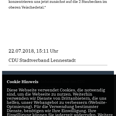
konzentrieren uns jetzt zunächst auf die 2 Staubecken im
oberen Veischedetal.“
22.07.2018, 15:11 Uhr
CDU Stadtverband Lennestadt
Cookie Hinweis
Hier finden Sie Information über den CDU
Stadtverband Lennestadt
Diese Webseite verwendet Cookies, die notwendig
sind, um die Webseite zu nutzen. Weiterhin
verwenden wir Dienste von Drittanbietern, die uns
helfen, unser Webangebot zu verbessern (Website-
Optmierung). Für die Verwendung bestimmter
Dienste, benötigen wir Ihre Einwilligung. Ihre
Einwilligung können Sie jederzeit widerrufen. Weitere