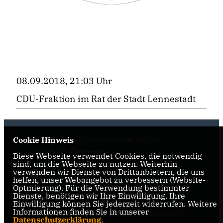
08.09.2018, 21:03 Uhr
CDU-Fraktion im Rat der Stadt Lennestadt
Cookie Hinweis
Hier finden Sie Information über den CDU
Stadtverband Lennestadt
Diese Webseite verwendet Cookies, die notwendig
sind, um die Webseite zu nutzen. Weiterhin
verwenden wir Dienste von Drittanbietern, die uns
helfen, unser Webangebot zu verbessern (Website-
Optmierung). Für die Verwendung bestimmter
Dienste, benötigen wir Ihre Einwilligung. Ihre
Einwilligung können Sie jederzeit widerrufen. Weitere
Informationen finden Sie in unserer
IMPRESSUM
DATENSCHUTZ
KONTAKT
Datenschutzerklärung
.