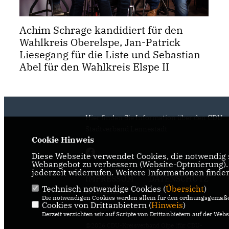
Achim Schrage kandidiert für den
Wahlkreis Oberelspe, Jan-Patrick
Liesegang für die Liste und Sebastian
Abel für den Wahlkreis Elspe II
Hier finden Sie Information über den CDU
Stadtverband Lennestadt
Cookie Hinweis
Diese Webseite verwendet Cookies, die notwendig s
Webangebot zu verbessern (Website-Optmierung). F
jederzeit widerrufen. Weitere Informationen finde
IMPRESSUM
DATENSCHUTZ
Technisch notwendige Cookies (
Übersicht
)
KONTAKT
Die notwendigen Cookies werden allein für den ordnungsgemäße
Cookies von Drittanbietern (
Hinweis
)
Derzeit verzichten wir auf Scripte von Drittanbietern auf der Webs
@2026 CDU-Kreisverband Olpe (für CDU-