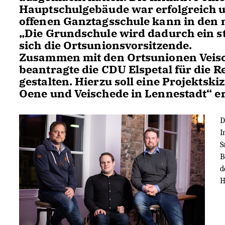
Hauptschulgebäude war erfolgreich u
offenen Ganztagsschule kann in den
Die Grundschule wird dadurch ein star
sich die Ortsunionsvorsitzende.
Zusammen mit den Ortsunionen Veis
beantragte die CDU Elspetal für die 
gestalten. Hierzu soll eine Projektski
Oene und Veischede in Lennestadt“ er
D
I
S
B
d
H