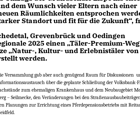
nd dem Wunsch vieler Eltern nach einer
 neuen Räumlichkeiten entsprochen werd
ker Standort und fit für die Zukunft“, f
chedetal, Grevenbrück und Oedingen
Regionale 2025 einen „Täler-Premium-Weg
zze „Natur-, Kultur- und Erlebnistäler von
stellt werden.
ie Versammlung gab aber auch genügend Raum für Diskussionen u
nformationsaustausch über die geplante Schließung der Volksbank-Fil
achstände zum ehemaligen Krankenhaus und dem Neubaugebiet Me
erg – Seilmecke, den Veränderungen bei den Straßenausbaubeiträge
en Planungen zur Errichtung eines Pferdepensionsbetriebs mit Reita
eidfeld.