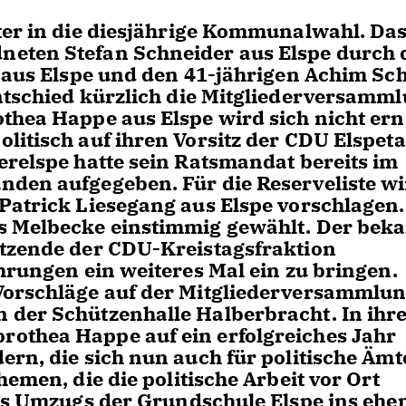
ter in die diesjährige Kommunalwahl. Das
neten Stefan Schneider aus Elspe durch 
s aus Elspe und den 41-jährigen Achim Sc
ntschied kürzlich die Mitgliederversamm
thea Happe aus Elspe wird sich nicht ern
litisch auf ihren Vorsitz der CDU Elspeta
erelspe hatte sein Ratsmandat bereits im
den aufgegeben. Für die Reserveliste wi
Patrick Liesegang aus Elspe vorschlagen
s Melbecke einstimmig gewählt. Der bek
itzende der CDU-Kreistagsfraktion
hrungen ein weiteres Mal ein zu bringen.
Vorschläge auf der Mitgliederversammlun
n der Schützenhalle Halberbracht.
In ihr
othea Happe auf ein erfolgreiches Jahr
rn, die sich nun auch für politische Ämt
emen, die die politische Arbeit vor Ort
nes Umzugs der Grundschule Elspe ins ehe