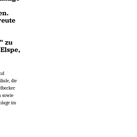
en.
reute
“ zu
 Elspe,
nd
iale, die
lbecker
n sowie
nlage im