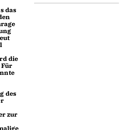
s das
den
hrage
lung
eut
l
rd die
.
Für
annte
g des
er
er zur
malige