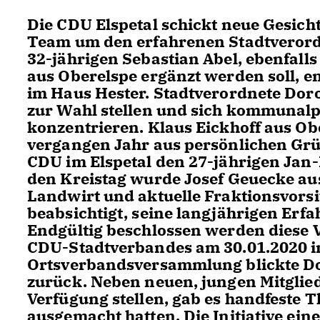
Die CDU Elspetal schickt neue Gesich
Team um den erfahrenen Stadtverord
32-jährigen Sebastian Abel, ebenfall
aus Oberelspe ergänzt werden soll, e
im Haus Hester. Stadtverordnete Doro
zur Wahl stellen und sich kommunalpo
konzentrieren. Klaus Eickhoff aus Ob
vergangen Jahr aus persönlichen Grün
CDU im Elspetal den 27-jährigen Jan-
den Kreistag wurde Josef Geuecke au
Landwirt und aktuelle Fraktionsvors
beabsichtigt, seine langjährigen Erfa
Endgültig beschlossen werden diese 
CDU-Stadtverbandes am 30.01.2020 i
Ortsverbandsversammlung blickte Dor
zurück. Neben neuen, jungen Mitgliede
Verfügung stellen, gab es handfeste Th
ausgemacht hatten. Die Initiative ei