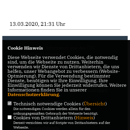
13.03.2020, 21:31 Uhr
Cookie Hinweis
Hier finden Sie Information über den CDU
Stadtverband Lennestadt
Diese Webseite verwendet Cookies, die notwendig
sind, um die Webseite zu nutzen. Weiterhin
verwenden wir Dienste von Drittanbietern, die uns
helfen, unser Webangebot zu verbessern (Website-
Optmierung). Für die Verwendung bestimmter
Dienste, benötigen wir Ihre Einwilligung. Ihre
Einwilligung können Sie jederzeit widerrufen. Weitere
Informationen finden Sie in unserer
IMPRESSUM
DATENSCHUTZ
KONTAKT
Datenschutzerklärung
.
CDU Kreisverband Olpe
Technisch notwendige Cookies (
Übersicht
)
Die notwendigen Cookies werden allein für den
ordnungsgemäßen Gebrauch der Webseite benötigt.
CDU NRW
Cookies von Drittanbietern (
Hinweis
)
Derzeit verzichten wir auf Scripte von Drittanbietern auf der
Webseite.
CDU Deutschlands